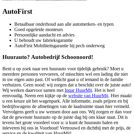
AutoFirst
Betaalbaar onderhoud aan alle automerken- en typen
Goed opgeleide monteurs
Persoonlijke aandacht en advies
U behoudt uw fabrieksgarantie
AutoFirst Mobiliteitsgarantie bij pech onderweg
Huurauto? Autobedrijf Schoonoord!
Bent u op zoek naar een huurauto voor tijdelijk gebruik? Moet u
meerdere personen vervoeren, of misschien wel een lading die niet
in uw eigen auto past. Of wellicht gaat u of iemand in de familie
verhuizen. Geen nood: wij zorgen dat u beschikt over de juiste auto!
Wij werken daarvoor samen met
Inqar HuurMij
. Het is heel
eenvoudig. Neem een kijkje op de
website van HuurMij
. Hier maakt
u een keuze uit het wagenpark. Alle informatie, zoals prijzen en bij
bedrijfswagens de afmetingen van de laadruimte staan hier vermeld.
Vervolgens geeft u uw wensen door aan ons. Wij zorgen er dan voor
dat de gewenste huurauto op de juiste dag bij ons klaar staat. Dit is
tevens het grote voordeel voor u: u kunt de huurauto halen en
inleveren bij ons in Voorhout! Vertrouwd en dichtbij met de prijs, de
service en de kwaliteit van HuurMij!