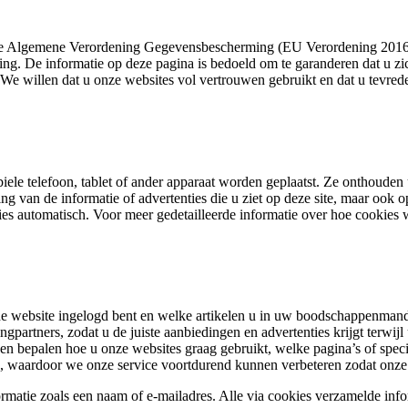
n de Algemene Verordening Gegevensbescherming (EU Verordening 2016/
ing. De informatie op deze pagina is bedoeld om te garanderen dat u zi
We willen dat u onze websites vol vertrouwen gebruikt en dat u tevrede
iele telefoon, tablet of ander apparaat worden geplaatst. Ze onthoude
g van de informatie of advertenties die u ziet op deze site, maar ook o
ies automatisch. Voor meer gedetailleerde informatie over hoe cookies
de website ingelogd bent en welke artikelen u in uw boodschappenmandj
artners, zodat u de juiste aanbiedingen en advertenties krijgt terwijl
n bepalen hoe u onze websites graag gebruikt, welke pagina’s of spec
en, waardoor we onze service voortdurend kunnen verbeteren zodat onze 
ormatie zoals een naam of e-mailadres. Alle via cookies verzamelde inf