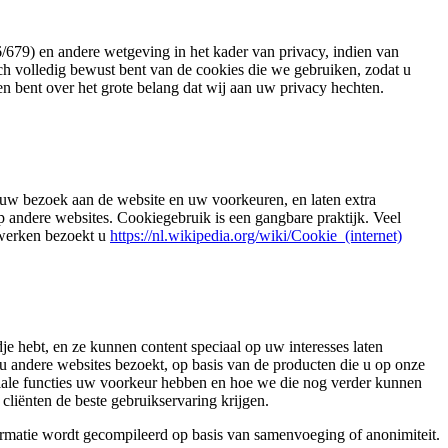
679) en andere wetgeving in het kader van privacy, indien van
ch volledig bewust bent van de cookies die we gebruiken, zodat u
n bent over het grote belang dat wij aan uw privacy hechten.
n uw bezoek aan de website en uw voorkeuren, en laten extra
p andere websites. Cookiegebruik is een gangbare praktijk. Veel
 werken bezoekt u
https://nl.wikipedia.org/wiki/Cookie_(internet)
e hebt, en ze kunnen content speciaal op uw interesses laten
 u andere websites bezoekt, op basis van de producten die u op onze
iale functies uw voorkeur hebben en hoe we die nog verder kunnen
cliënten de beste gebruikservaring krijgen.
ormatie wordt gecompileerd op basis van samenvoeging of anonimiteit.